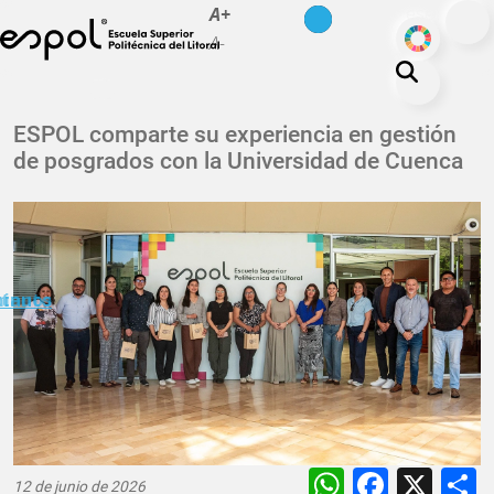
es
en
A+
Pasar al contenido principal
ODS
A-
La ESPOL
ESPOL comparte su experiencia en gestión
de posgrados con la Universidad de Cuenca
Educación
Vida politécnica
Investigación
Nuestra Huella
minuto
ctanos
Transparencia
WhatsAp
Faceb
X
12 de junio de 2026