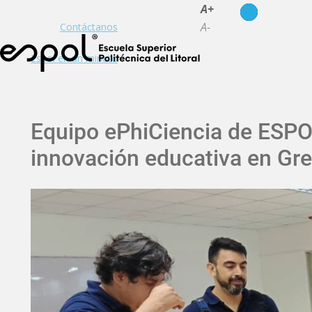
es
en
A+
A-
Contáctanos
Espol en un minuto
Equipo ePhiCiencia de ESPO
innovación educativa en Gre