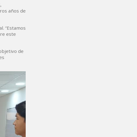
s
,
eros años de
al. “Estamos
re este
objetivo de
es