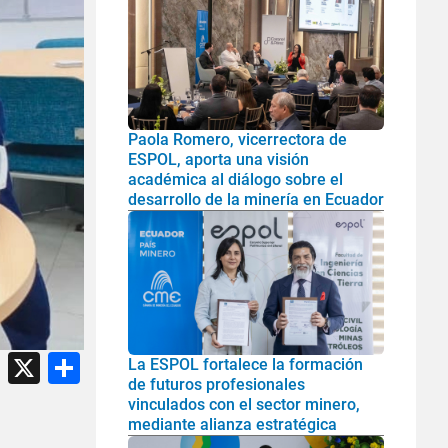
Paola Romero, vicerrectora de
ESPOL, aporta una visión
académica al diálogo sobre el
desarrollo de la minería en Ecuador
atsApp
Facebook
X
Share
La ESPOL fortalece la formación
de futuros profesionales
vinculados con el sector minero,
mediante alianza estratégica