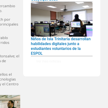
tercambio
o.
ch por
principales
Pablo
Niños de Isla Trinitaria desarrollan
rridos
habilidades digitales junto a
estudiantes voluntarios de la
ESPOL
Monsalve; el
a de
Ver mas noticias
llos el
ecnologías
y el Centro