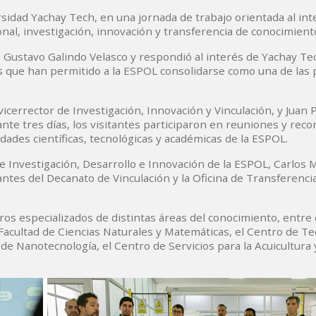
ersidad Yachay Tech, en una jornada de trabajo orientada al in
onal, investigación, innovación y transferencia de conocimient
pus Gustavo Galindo Velasco y respondió al interés de Yachay Te
s que han permitido a la ESPOL consolidarse como una de las 
cerrector de Investigación, Innovación y Vinculación, y Juan 
nte tres días, los visitantes participaron en reuniones y reco
ades científicas, tecnológicas y académicas de la ESPOL.
de Investigación, Desarrollo e Innovación de la ESPOL, Carlos 
ntes del Decanato de Vinculación y la Oficina de Transferenci
ros especializados de distintas áreas del conocimiento, entre e
 Facultad de Ciencias Naturales y Matemáticas, el Centro de T
de Nanotecnología, el Centro de Servicios para la Acuicultura 