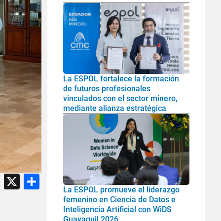
La ESPOL fortalece la formación
de futuros profesionales
vinculados con el sector minero,
mediante alianza estratégica
atsApp
Facebook
X
Share
La ESPOL promueve el liderazgo
femenino en Ciencia de Datos e
Inteligencia Artificial con WiDS
Guayaquil 2026