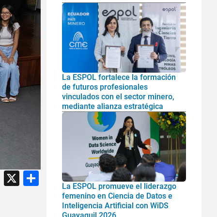
La ESPOL fortalece la formación
de futuros profesionales
vinculados con el sector minero,
mediante alianza estratégica
atsApp
Facebook
X
Share
La ESPOL promueve el liderazgo
femenino en Ciencia de Datos e
Inteligencia Artificial con WiDS
Guayaquil 2026