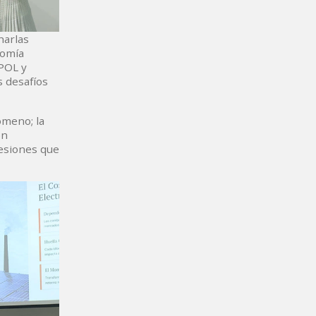
harlas
nomía
SPOL y
s desafíos
ómeno; la
ón
resiones que