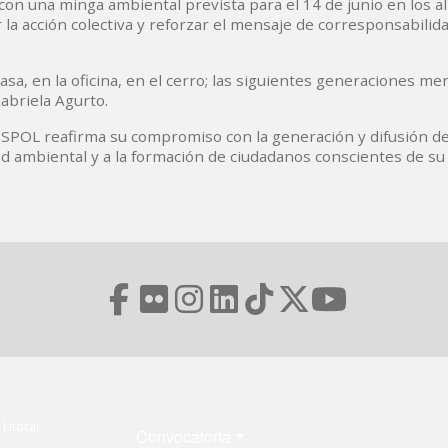
on una minga ambiental prevista para el 14 de junio en los a
la acción colectiva y reforzar el mensaje de corresponsabilida
casa, en la oficina, en el cerro; las siguientes generaciones m
abriela Agurto.
 ESPOL reafirma su compromiso con la generación y difusión d
dad ambiental y a la formación de ciudadanos conscientes de su
Menú Footer
Litoral
Convocatoria