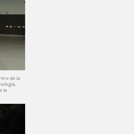
ntro de la
nología,
e la