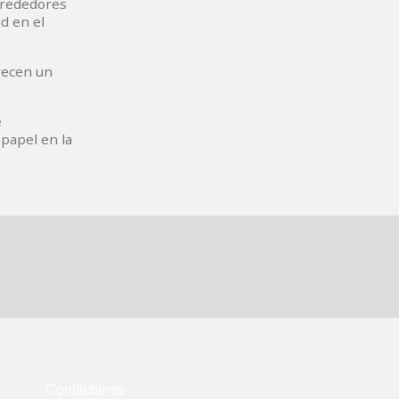
lrededores
d en el
erecen un
e
 papel en la
Contáctanos