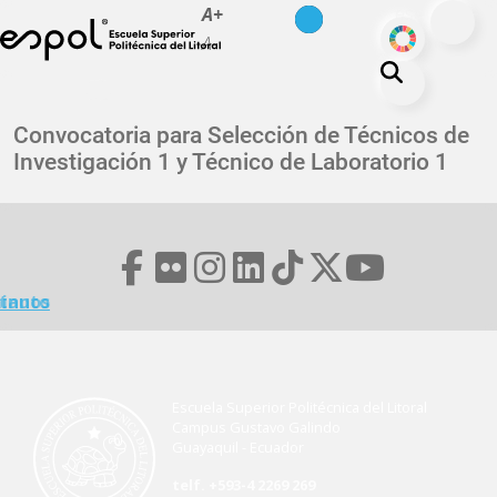
es
en
A+
Pasar al contenido principal
ODS
A-
La ESPOL
Convocatoria para Selección de Técnicos de
Investigación 1 y Técnico de Laboratorio 1
Educación
Vida politécnica
Investigación
Nuestra Huella
minuto
tanos
Transparencia
Escuela Superior Politécnica del Litoral
Campus Gustavo Galindo
Guayaquil - Ecuador
telf. +593-4 2269 269