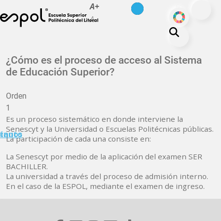
es
en
A+
Pasar al contenido principal
ODS
A-
La ESPOL
¿Cómo es el proceso de acceso al Sistema
de Educación Superior?
Educación
Vida politécnica
Orden
Investigación
1
Es un proceso sistemático en donde interviene la
Nuestra Huella
Senescyt y la Universidad o Escuelas Politécnicas públicas.
minuto
tanos
La participación de cada una consiste en:
Transparencia
La Senescyt por medio de la aplicación del examen SER
BACHILLER.
La universidad a través del proceso de admisión interno.
En el caso de la ESPOL, mediante el examen de ingreso.