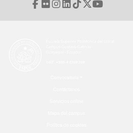
Escuela Superior Politécnica del Litoral
Campus Gustavo Galindo
Guayaquil - Ecuador
telf. +593-4 2269 269
Menú Footer
Convocatoria
Contáctanos
Servicios online
Mapa del campus
Política de cookies